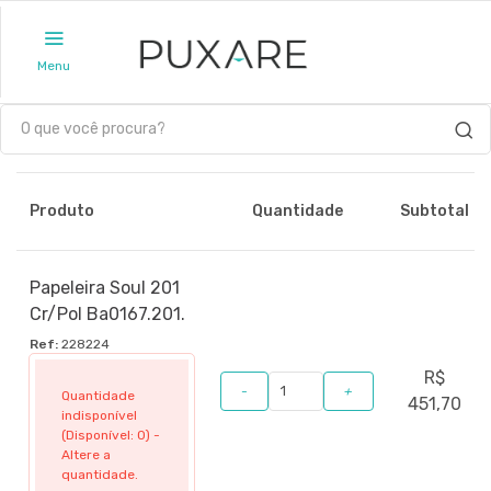
Menu
Produto
Quantidade
Subtotal
Papeleira Soul 201
Cr/Pol Ba0167.201.
Ref:
228224
R$
-
+
Quantidade
451,70
indisponível
(Disponível: 0) -
Altere a
quantidade.