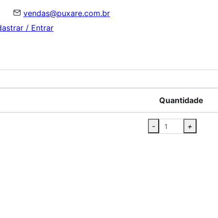
vendas@puxare.com.br
astrar / Entrar
Quantidade
-
+