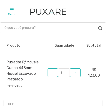
Menu
Produto
Quantidade
Subtotal
Puxador P/Moveis
Cucca 448mm
R$
-
+
Niquel Escovado
123,00
Prateado
Ref:
106179