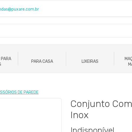
ndas@puxare.com.br
 PARA
MAÇ
PARA CASA
LIXEIRAS
S
M
SSÓRIOS DE PAREDE
Conjunto Com 
Inox
Indisponível