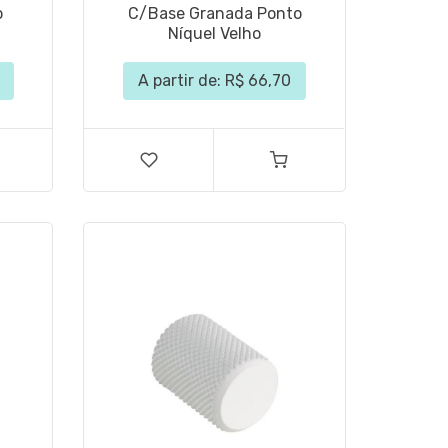
o
C/Base Granada Ponto
Níquel Velho
A partir de: R$ 66,70