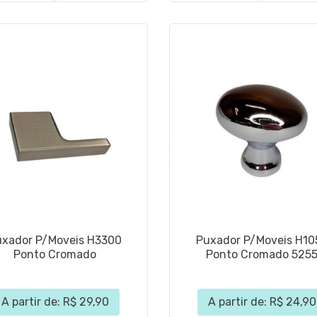
uxador P/Moveis H3300
Puxador P/Moveis H10
Ponto Cromado
Ponto Cromado 525
A partir de: R$ 29,90
A partir de: R$ 24,90