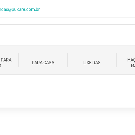
ndas@puxare.com.br
 PARA
MAÇ
PARA CASA
LIXEIRAS
S
M