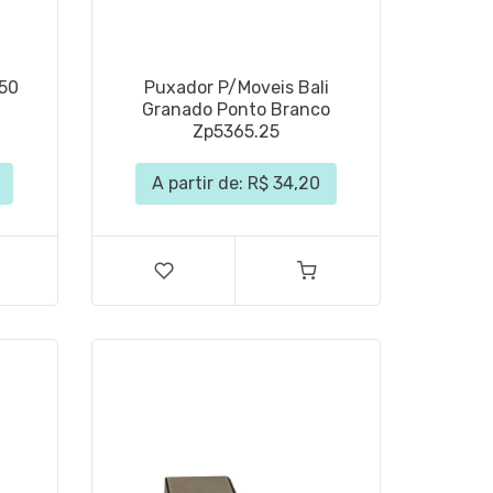
050
Puxador P/Moveis Bali
Granado Ponto Branco
Zp5365.25
A partir de: R$ 34,20