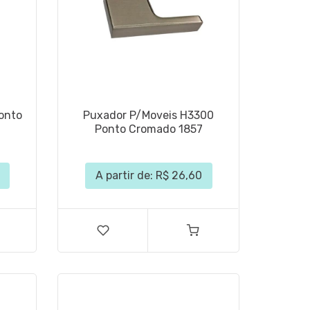
onto
Puxador P/Moveis H3300
Ponto Cromado 1857
A partir de: R$ 26,60