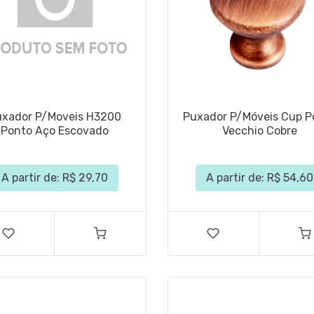
uxador P/Moveis H3200
Puxador P/Móveis Cup P
Ponto Aço Escovado
Vecchio Cobre
A partir de: R$ 29,70
A partir de: R$ 54,60