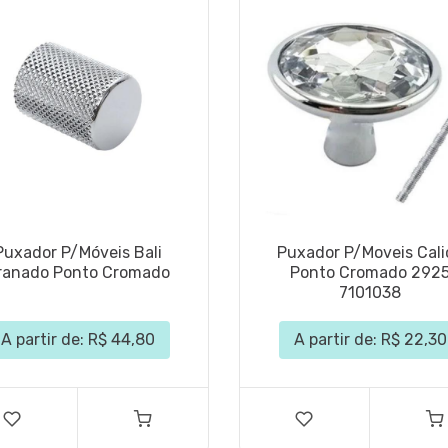
Puxador P/Móveis Bali
Puxador P/Moveis Cali
ranado Ponto Cromado
Ponto Cromado 292
7101038
A partir de: R$ 44,80
A partir de: R$ 22,30