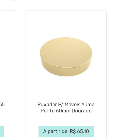
55
Puxador P/ Móveis Yuma
5
Ponto 60mm Dourado
A partir de: R$ 65,10