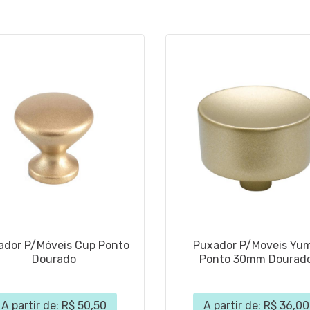
ador P/Móveis Cup Ponto
Puxador P/Moveis Yu
Dourado
Ponto 30mm Dourad
A partir de: R$ 50,50
A partir de: R$ 36,00