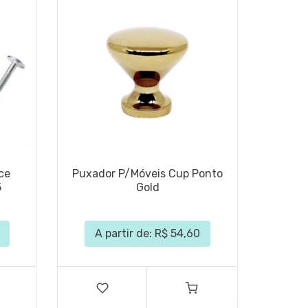
ce
Puxador P/Móveis Cup Ponto
5
Gold
A partir de: R$ 54,60