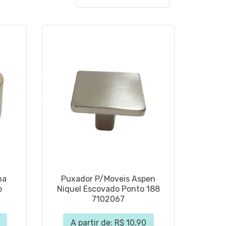
ma
Puxador P/Moveis Aspen
o
Niquel Escovado Ponto 188
7102067
A partir de: R$ 10,90