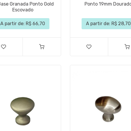
ase Granada Ponto Gold
Ponto 19mm Dourad
Escovado
A partir de: R$ 66,70
A partir de: R$ 28,70