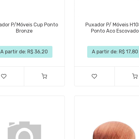
ador P/Móveis Cup Ponto
Puxador P/ Móveis H1
Bronze
Ponto Aco Escovado
A partir de: R$ 36,20
A partir de: R$ 17,80