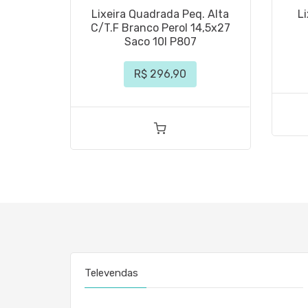
Lixeira Quadrada Peq. Alta
L
C/T.F Branco Perol 14,5x27
Saco 10l P807
R$ 296,90
Televendas