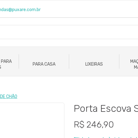
ndas@puxare.com.br
 PARA
MAÇ
PARA CASA
LIXEIRAS
S
M
 DE CHÃO
Porta Escova S
R$ 246,90