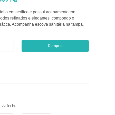
eto ou PIX
 feito em acrílico e possui acabamento em
modos refinados e elegantes, compondo o
prática. Acompanha escova sanitária na tampa.
Comprar
+
r do frete: