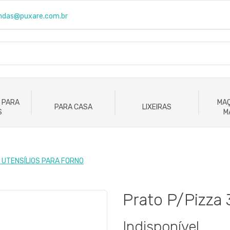
ndas@puxare.com.br
 PARA
MAÇ
PARA CASA
LIXEIRAS
S
M
 UTENSÍLIOS PARA FORNO
Prato P/Pizz
Indisponível