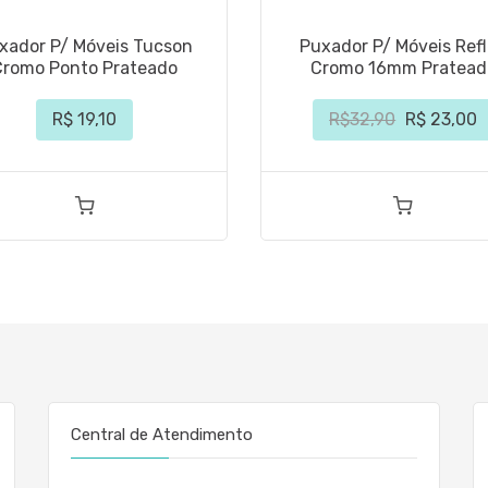
xador P/ Móveis Tucson
Puxador P/ Móveis Ref
Cromo Ponto Prateado
Cromo 16mm Pratead
R$ 19,10
R$32,90
R$ 23,00
Central de Atendimento