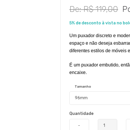
De: R$ 119,00
Po
5% de desconto à vista no bol
Um puxador discreto e modern
espaço e não deseja esbarra
diferentes estilos de móveis
É um puxador embutido, então
encaixe.
Tamanho
Quantidade
-