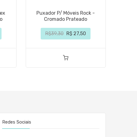
lex
Puxador P/ Móveis Rock -
Pux
o
Cromado Prateado
R$39,30
R$ 27,50
Redes Sociais