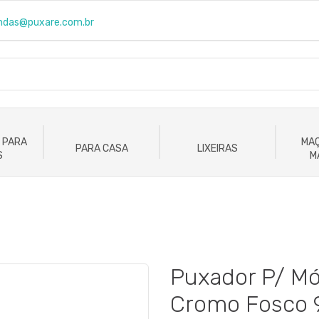
ndas@puxare.com.br
 PARA
MAÇ
PARA CASA
LIXEIRAS
S
M
Puxador P/ Móv
Cromo Fosco