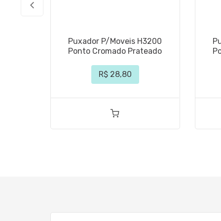
Puxador P/Moveis H3200
P
Ponto Cromado Prateado
P
R$ 28,80