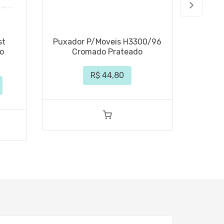
st
Puxador P/Moveis H3300/96
Puxa
o
Cromado Prateado
256m
R$ 44,80