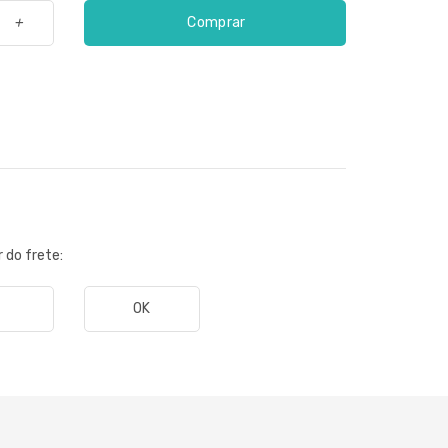
Comprar
+
r do frete:
OK