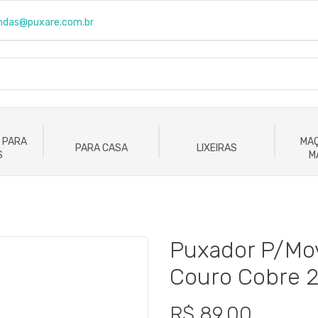
ndas@puxare.com.br
 PARA
MAÇ
PARA CASA
LIXEIRAS
S
M
Puxador P/Mo
Couro Cobre 
R$ 89,00