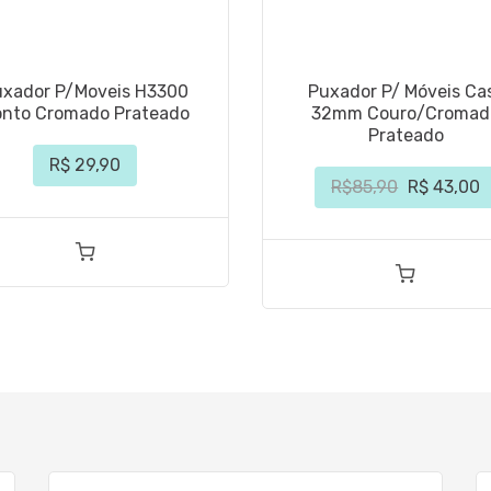
uxador P/Moveis H3300
Puxador P/ Móveis Ca
onto Cromado Prateado
32mm Couro/Cromad
Prateado
R$ 29,90
R$85,90
R$ 43,00