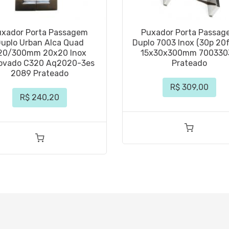
uxador Porta Passagem
Puxador Porta Passag
uplo Urban Alca Quad
Duplo 7003 Inox (30p 20f
20/300mm 20x20 Inox
15x30x300mm 700330
ovado C320 Aq2020-3es
Prateado
2089 Prateado
R$ 309,00
R$ 240,20