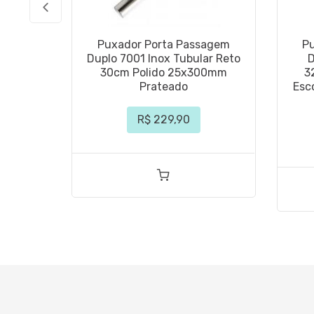
Puxador Porta Passagem
P
Duplo 7001 Inox Tubular Reto
D
30cm Polido 25x300mm
3
Prateado
Esc
R$ 229,90