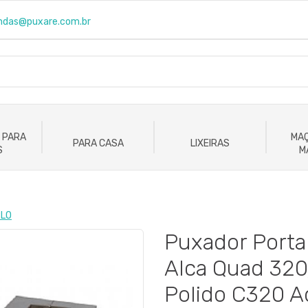
ndas@puxare.com.br
 PARA
MAÇ
PARA CASA
LIXEIRAS
S
M
PLO
Puxador Port
Alca Quad 32
Polido C320 