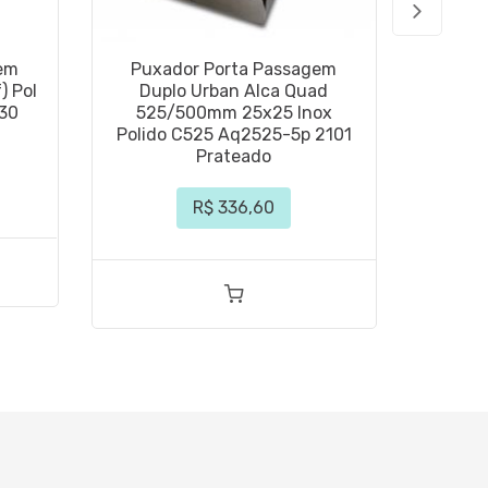
em
Puxador Porta Passagem
Puxa
) Pol
Duplo Urban Alca Quad
Dup
30
525/500mm 25x25 Inox
525
Polido C525 Aq2525-5p 2101
Escov
Prateado
R$ 336,60