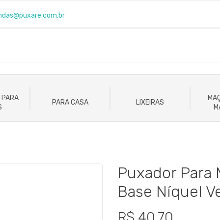
ndas@puxare.com.br
 PARA
MAÇ
PARA CASA
LIXEIRAS
S
M
Puxador Para 
Base Níquel V
R$ 40,70