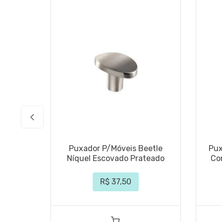
Puxador P/Móveis Beetle
Pux
Níquel Escovado Prateado
Co
R$ 37,50