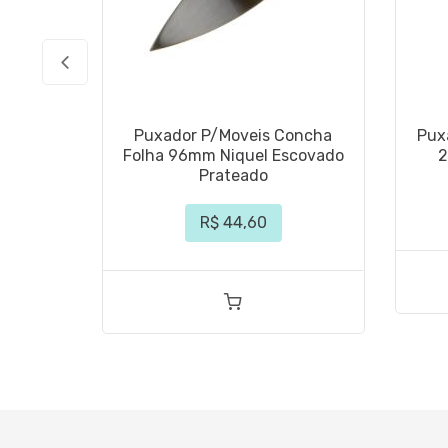
Puxador P/Moveis Concha
Pux
Folha 96mm Niquel Escovado
2
Prateado
R$ 44,60