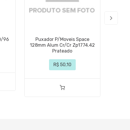
0/96
Puxador P/Moveis Space
Puxad
128mm Alum Cr/Cr Zp1774.42
Níq
Prateado
R$ 50,10