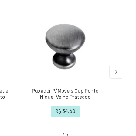
etle
Puxador P/Móveis Cup Ponto
Puxad
to
Níquel Velho Prateado
Com B
R$ 54,60