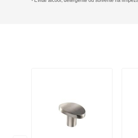
- Evitar álcool, detergente ou solvente na limpe