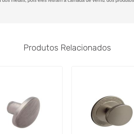
za dos metais, pois eles retiram a camada de verniz dos produtos
Produtos Relacionados