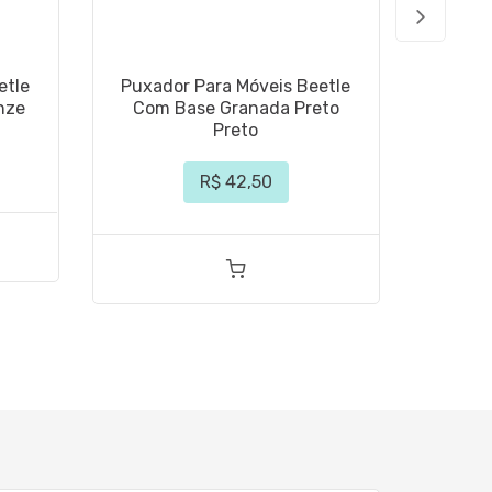
etle
Puxador Para Móveis Beetle
Puxado
nze
Com Base Granada Preto
Níqu
Preto
R$ 42,50