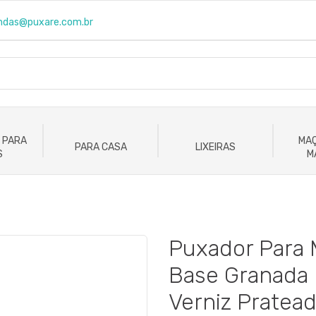
ndas@puxare.com.br
 PARA
MAÇ
PARA CASA
LIXEIRAS
S
M
Puxador Para 
Base Granada
Verniz Pratea