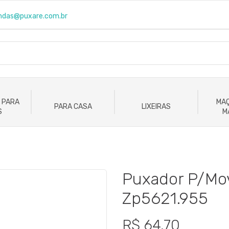
ndas@puxare.com.br
 PARA
MAÇ
PARA CASA
LIXEIRAS
S
M
Puxador P/Mov
Zp5621.955
R$ 64,70