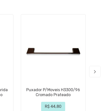
rida
Puxador P/Moveis H3300/96
Puxad
do
Cromado Prateado
Níq
R$ 44,80