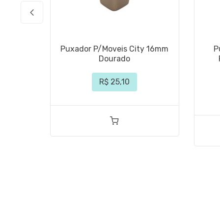
Puxador P/Moveis City 16mm
P
Dourado
R$ 25,10