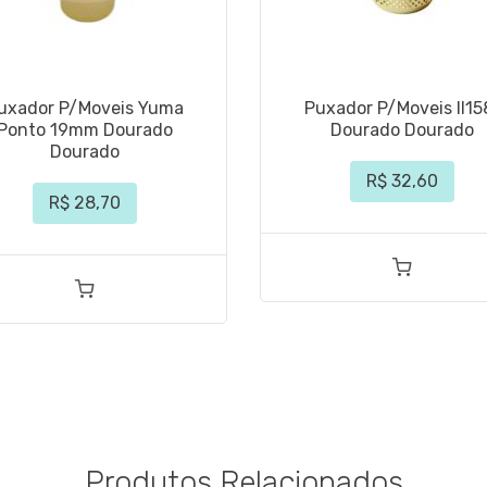
uxador P/Moveis Yuma
Puxador P/Moveis Il15
Ponto 19mm Dourado
Dourado Dourado
Dourado
R$ 32,60
R$ 28,70
Produtos Relacionados