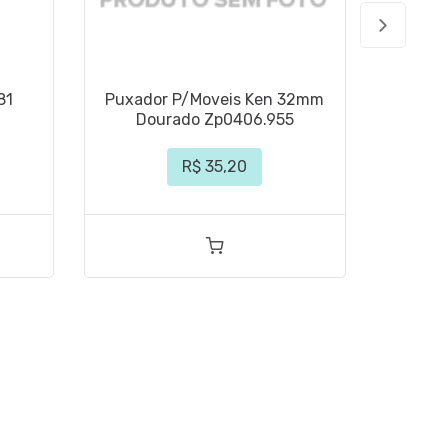
81
Puxador P/Moveis Ken 32mm
Pux
Dourado Zp0406.955
Po
R$ 35,20