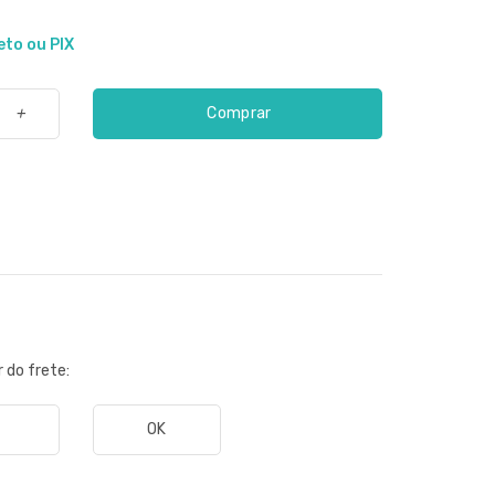
eto ou PIX
Comprar
+
r do frete:
OK