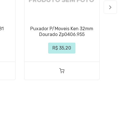
81
Puxador P/Moveis Ken 32mm
Pux
Dourado Zp0406.955
Po
R$ 35,20