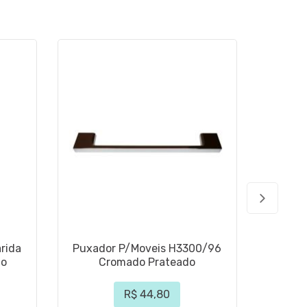
rida
Puxador P/Moveis H3300/96
Puxad
do
Cromado Prateado
Níq
R$ 44,80