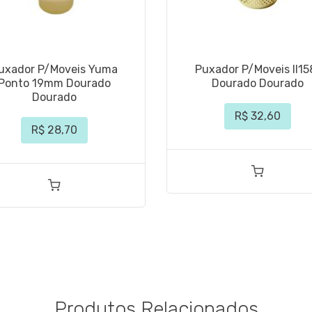
uxador P/Moveis Yuma
Puxador P/Moveis Il15
Ponto 19mm Dourado
Dourado Dourado
Dourado
R$ 32,60
R$ 28,70
Produtos Relacionados