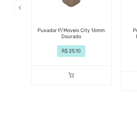
Puxador P/Moveis City 16mm
P
Dourado
R$ 25,10