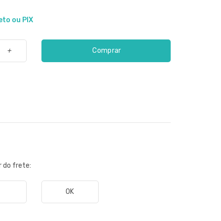
eto ou PIX
Comprar
+
r do frete:
OK