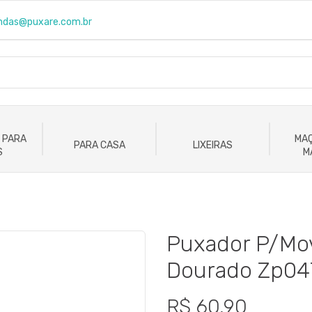
ndas@puxare.com.br
 PARA
MAÇ
PARA CASA
LIXEIRAS
S
M
Puxador P/Mo
Dourado Zp04
R$ 60,90