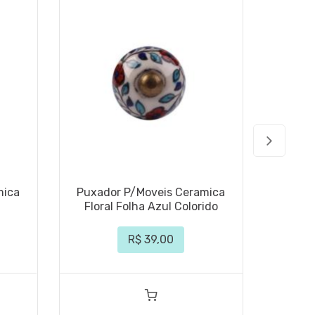
mica
Puxador P/Moveis Ceramica
Puxad
Floral Folha Azul Colorido
R$ 39,00