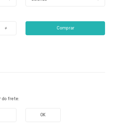
Comprar
+
r do frete:
OK