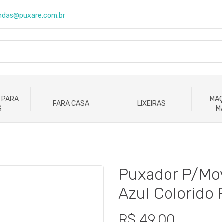
ndas@puxare.com.br
 PARA
MAÇ
PARA CASA
LIXEIRAS
S
M
Puxador P/Mo
Azul Colorido
R$ 49,00