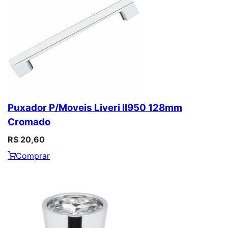
Puxador P/Moveis Liveri Il950 128mm
Cromado
R$ 20,60
Comprar