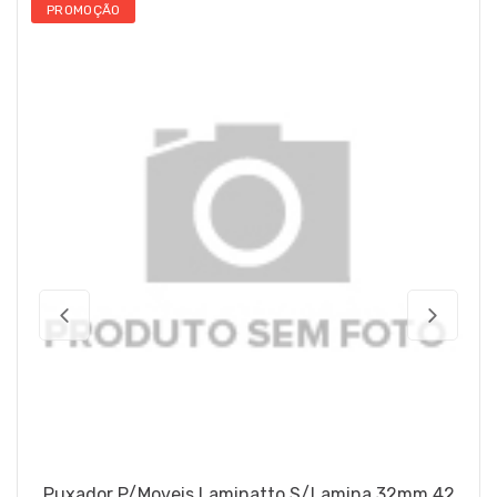
PROMOÇÃO
Puxador P/Moveis Laminatto S/Lamina 32mm 42