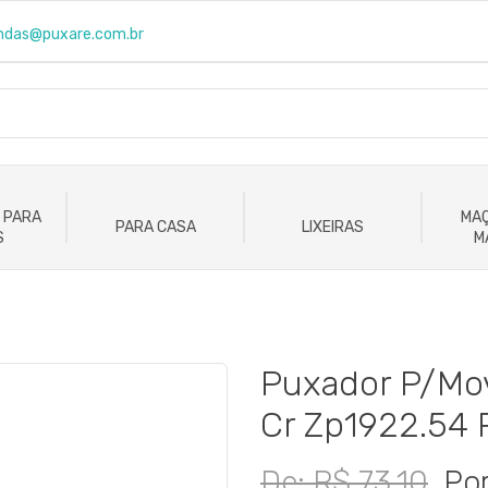
ndas@puxare.com.br
 PARA
MAÇ
PARA CASA
LIXEIRAS
S
M
Puxador P/Mo
Cr Zp1922.54
De: R$ 73,10
Por