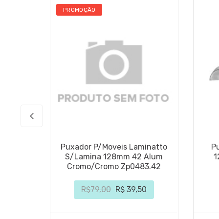
PROMOÇÃO
Puxador P/Moveis Laminatto
P
S/Lamina 128mm 42 Alum
1
Cromo/Cromo Zp0483.42
R$79,00
R$ 39,50