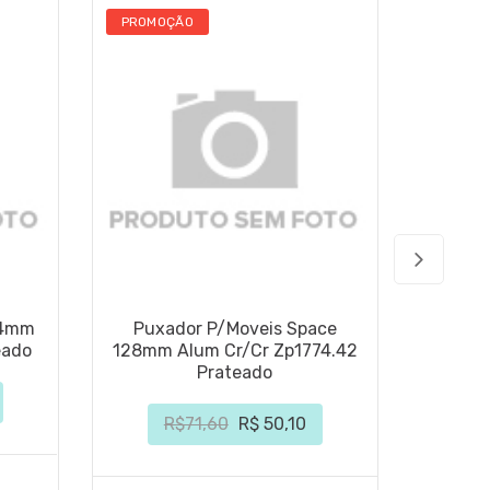
PROMOÇÃO
PROMO
64mm
Puxador P/Moveis Space
Puxa
eado
128mm Alum Cr/Cr Zp1774.42
Al
Prateado
R$71,60
R$ 50,10