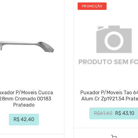
PROMOÇÃO
uxador P/Moveis Cucca
Puxador P/Moveis Tao 
28mm Cromado 00183
Alum Cr Zp1921.54 Prat
Prateado
R$61,60
R$ 43,10
R$ 42,40