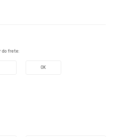
r do frete:
OK